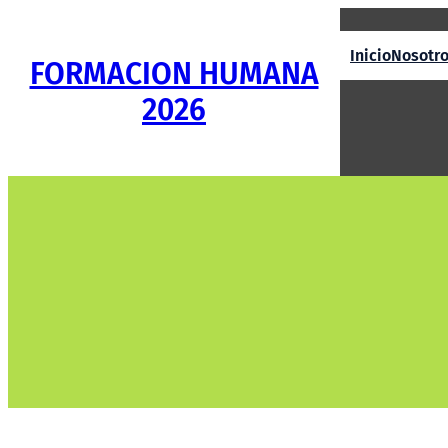
Saltar
al
Inicio
Nosotr
FORMACION HUMANA
contenido
2026